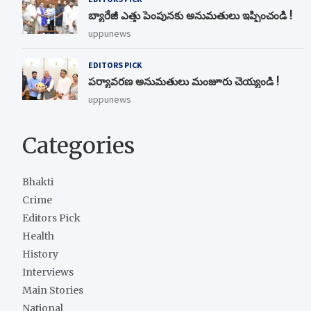
బ్యారేజీ ఎత్తు పెంపున‌కు అనుమ‌తులు ఇప్పించండి !
uppunews
EDITORS PICK
ప‌ర్యావ‌ర‌ణ అనుమ‌తులు మంజూరు చెయ్యండి !
uppunews
Categories
Bhakti
Crime
Editors Pick
Health
History
Interviews
Main Stories
National