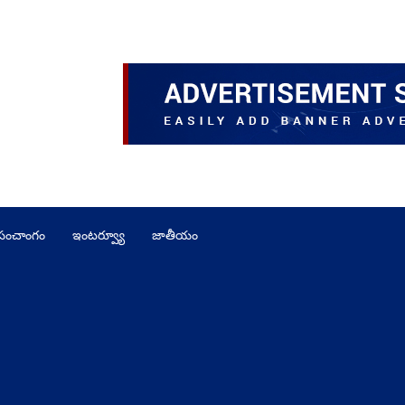
పంచాంగం
ఇంటర్వ్యూ
జాతీయం