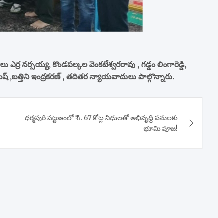
ులు ఎర్ర నర్సయ్య, కొండపల్కల వెంకటేశ్వరరావు , గడ్డం లింగారెడ్డి,
ష్ ,బత్తిని ఇంద్రకరణ్ , తదితర న్యాయవాదులు పాల్గొన్నారు.
ధర్మపురి పట్టణంలో ₹ 4. 67 కోట్ల నిధులతో అభివృద్ధి పనులకు
భూమి పూజ!