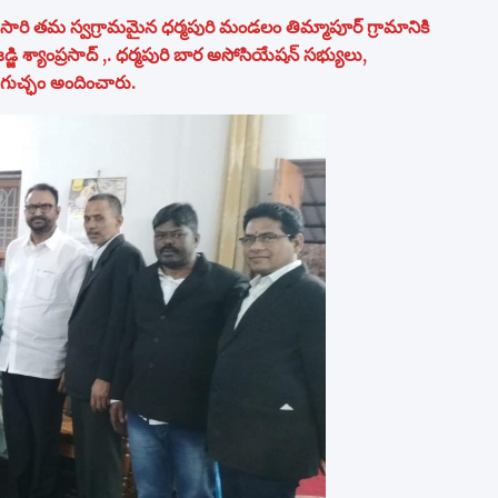
ి సారి తమ స్వగ్రామమైన ధర్మపురి మండలం తిమ్మాపూర్ గ్రామానికి
ిల్ జడ్జి శ్యాంప్రసాద్ ,. ధర్మపురి బార అసోసియేషన్ సభ్యులు,
 గుచ్ఛం అందించారు.