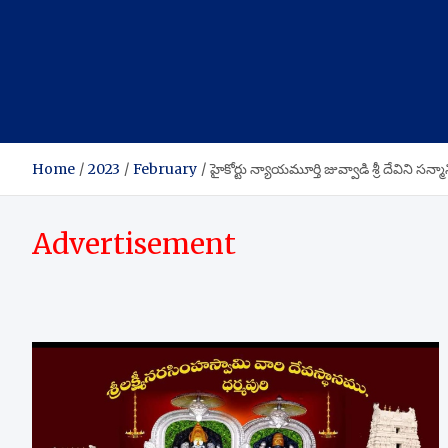
Home
2023
February
హైకోర్టు న్యాయమూర్తి జువ్వాడి శ్రీ దేవిని స
Advertisement