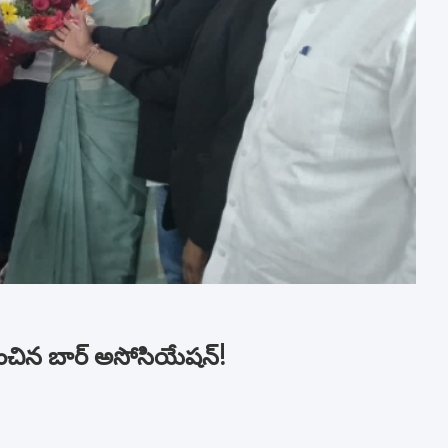
మానించిన బార్ అసోసియేషన్!