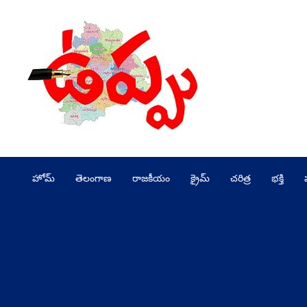
Skip
to
content
హోమ్
తెలంగాణ
రాజకీయం
క్రైమ్
చరిత్ర
భక్తి