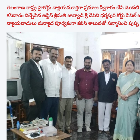
తెలంగాణ రాష్ట్ర హైకోర్టు న్యాయమూర్తిగా ప్రమాణ స్వీకారం చేసి మొదట
శనివారం విచ్చేసిన జస్టిస్ శ్రీమతి జువ్వాడి శ్రీ దేవిని ధర్మపురి కోర్టు సివ
న్యాయవాదులు మర్యాద పూర్వకంగా కలిసి శాలువతో సన్మానించి పుష్ప