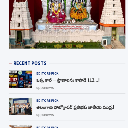
RECENT POSTS
EDITORS PICK
ఒక్క కాల్ – ప్రాణాలను కాపాడే 112…!
uppunews
EDITORS PICK
తెలంగాణ ఫోటోగ్రాఫర్ ప్రతిభకు జాతీయ ముద్ర.!
uppunews
EDITORS PICK