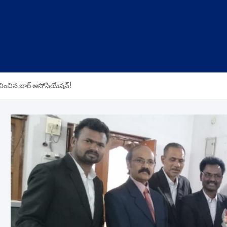
న్మానించిన బార్ అసోసియేషన్!