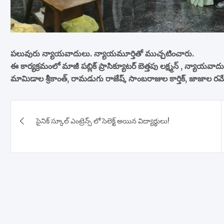
పలువురు న్యాయవాదులు. న్యాయమూర్తితో ముచ్చటించారు.
ఈ కార్యక్రమంలో మాజీ పబ్లిక్ ప్రాసిక్యూటర్ బెత్తపు లక్ష్మన్ , న్యాయవాద
మామిడాల శ్రీకాంత్, రామడుగు రాజేష్, సాంబరాజుల కార్తిక్, జాజాల రమే
Post
సైనిక్ స్కూల్ ఎంట్రెన్స్ లో సెలెక్ట్ అయిన విద్యార్థులు!
navigation