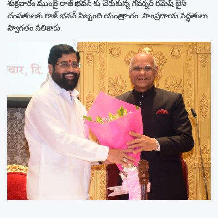
శుక్రవారం ముంబై రాజ్ భవన్ కు చేరుకున్న గవర్నర్ రమేష్ బైస్
దంపతులకు రాజ్ భవన్ సిబ్బంది యంత్రాంగం సాంప్రదాయ పద్ధతులు
స్వాగతం పలికారు