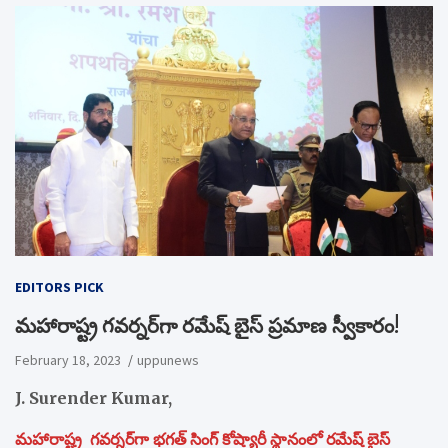
EDITORS PICK
మహారాష్ట్ర గవర్నర్‌గా రమేష్ బైస్ ప్రమాణ స్వీకారం!
February 18, 2023
uppunews
J. Surender Kumar,
మహారాష్ట్ర గవర్నర్‌గా భగత్ సింగ్ కోష్యారీ స్థానంలో రమేష్ బైస్