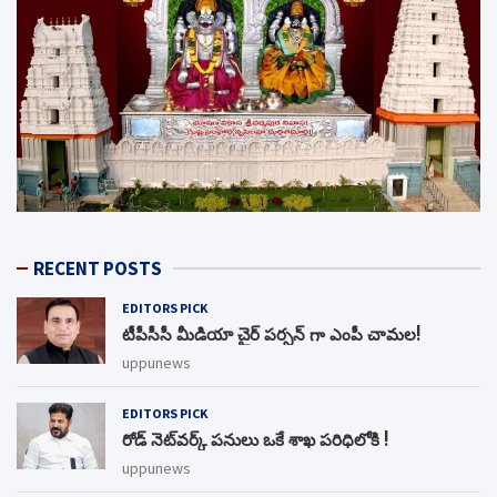
RECENT POSTS
EDITORS PICK
టీపీసీసీ మీడియా చైర్ పర్సన్ గా ఎంపీ చామల!
uppunews
EDITORS PICK
రోడ్ నెట్‌వర్క్‌ పనులు ఒకే శాఖ పరిధిలోకి !
uppunews