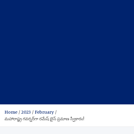
Home
2023
February
మహారాష్ట్ర గవర్నర్‌గా రమేష్ బైస్ ప్రమాణ స్వీకారం!