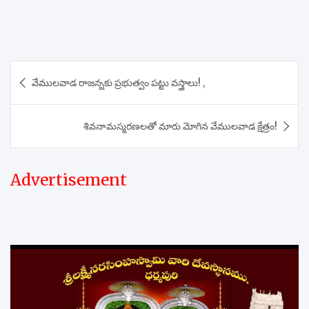
Post
వేములవాడ రాజన్నకు ప్రభుత్వం పట్టు వస్త్రాలు! ,
navigation
శివనామస్మరణలతో మారు మోగిన వేములవాడ క్షేత్రం!
Advertisement