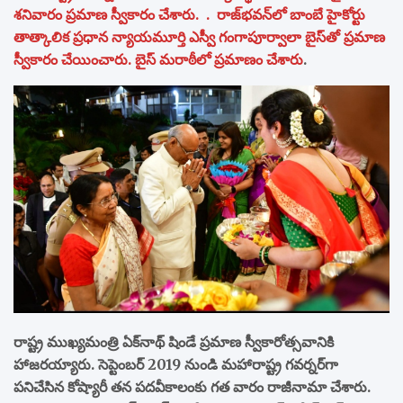
శనివారం ప్రమాణ స్వీకారం చేశారు. . రాజ్‌భవన్‌లో బాంబే హైకోర్టు
తాత్కాలిక ప్రధాన న్యాయమూర్తి ఎస్వీ గంగాపూర్వాలా బైస్‌తో ప్రమాణ
స్వీకారం చేయించారు. బైస్ మరాఠీలో ప్రమాణం చేశారు
.
రాష్ట్ర ముఖ్యమంత్రి ఏక్‌నాథ్ షిండే ప్రమాణ స్వీకారోత్సవానికి
హాజరయ్యారు. సెప్టెంబర్ 2019 నుండి మహారాష్ట్ర గవర్నర్‌గా
పనిచేసిన కోష్యారీ తన పదవీకాలంకు గత వారం రాజీనామా చేశారు.