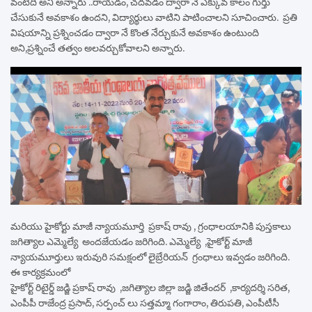
వంటిది అని అన్నారు ..రాయడం, చదవడం ద్వారా నే ఎక్కువ కాలం గుర్తు
చేసుకునే అవకాశం ఉందని, విద్యార్థులు వాటిని పాటించాలని సూచించారు. ప్రతి
విషయాన్ని ప్రశ్నించడం ద్వారా నే కొంత నేర్చుకునే అవకాశం ఉంటుంది
అని,ప్రశ్నించే తత్వం అలవర్చుకోవాలని అన్నారు.
మరియు హైకోర్టు మాజీ న్యాయమూర్తి ప్రకాష్ రావు , గ్రంధాలయానికి పుస్తకాలు
జగిత్యాల ఎమ్మెల్యే అందజేయడం జరిగింది. ఎమ్మెల్యే ,హైకోర్ట్ మాజీ
న్యాయమూర్తులు ఇరువురి సమక్షంలో లైబ్రేరియన్ గ్రంధాలు ఇవ్వడం జరిగింది.
ఈ కార్యక్రమంలో
హైకోర్ట్ రిటైర్డ్ జడ్జి ప్రకాష్ రావు ,జగిత్యాల జిల్లా జడ్జి జితేందర్ ,కార్యదర్శి సరిత,
ఎంపీపీ రాజేంద్ర ప్రసాద్, సర్పంచ్ లు సత్తమ్మా గంగారాం, తిరుపతి, ఎంపీటీసీ