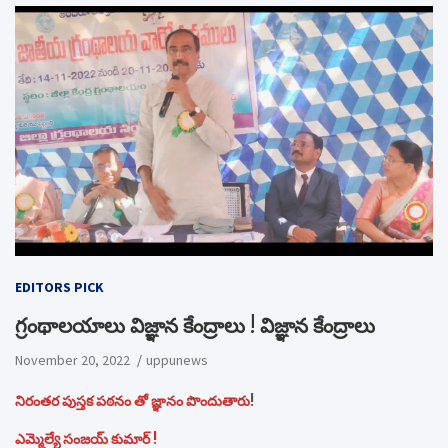
EDITORS PICK
గ్రంథాలయాలు విజ్ఞాన కేంద్రాలు ! విజ్ఞాన కేంద్రాలు
November 20, 2022
uppunews
నిరంతర పుస్తక పఠనం తో జ్ఞానం పొందుతారు
!
ఎమ్మెల్యే సంజయ్ కుమార్ !