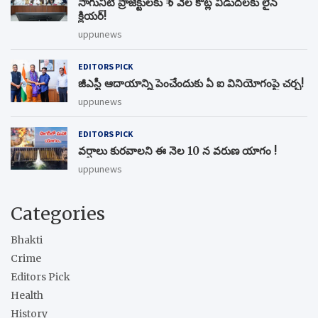
సాగునీటి ప్రాజెక్టులకు ₹ 5 వేల కోట్ల విడుదలకు లైన్
క్లియర్!
uppunews
EDITORS PICK
జీఎస్టీ ఆదాయాన్ని పెంచేందుకు ఏ ఐ వినియోగంపై చర్చ!
uppunews
EDITORS PICK
వర్షాలు కురవాలని ఈ నెల 10 న వరుణ యాగం !
uppunews
Categories
Bhakti
Crime
Editors Pick
Health
History