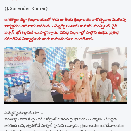
(J. Surender Kumar)
జగిత్యాల జిల్లా గ్రంథాలయంలో 55వ జాతీయ గ్రంథాలయ వారోత్సవాల ముగింపు
కార్యక్రమం ఆదివారం జరిగింది. ఎమ్మెల్యే సంజయ్ కుమార్, మున్సిపల్ చైర్
పర్సన్ భోగ శ్రావణి లు పాల్గొన్నారు. వివిధ విభాగాల్లో పాల్గొని ఉత్తమ ప్రతిభ
కనబరిచిన విద్యార్థులకు వారు బహుమతులు అందజేశారు.
ఎమ్మేల్యే మాట్లాడుతూ …
జగిత్యాల జిల్లా కేంద్రం లో 2 కోట్లతో నూతన గ్రంథాలయం నిర్మాణం చేపట్టడం
జరిగింది అని, త్వరలోనే పూర్తి చేస్తామని అన్నారు. .గ్రంధాలయం ఒక దేవాలయం