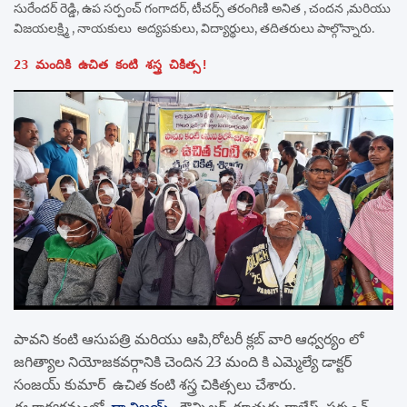
సురేందర్ రెడ్డి, ఉప సర్పంచ్ గంగాదర్, టీచర్స్ తరంగిణి అనిత , చందన ,మరియు
విజయలక్ష్మి , నాయకులు అద్యపకులు, విద్యార్థులు, తదితరులు పాల్గొన్నారు.
23 మందికి ఉచిత కంటి శస్త్ర చికిత్స!
పావని కంటి ఆసుపత్రి మరియు ఆపి,రోటరీ క్లబ్ వారి ఆధ్వర్యం లో
జగిత్యాల నియోజకవర్గానికి చెందిన 23 మంది కి ఎమ్మెల్యే డాక్టర్
సంజయ్ కుమార్ ఉచిత కంటి శస్త్ర చికిత్సలు చేశారు.
ఈ కార్యక్రమంలో
డా.విజయ్
, కౌన్సిలర్ కూతురు రాజేష్, సర్పంచ్