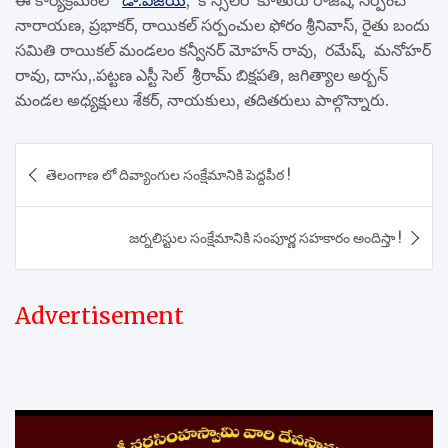
నారాయణ, ప్రభాకర్, రాయికల్ సర్పంచుల ఫోరం శ్రీనివాస్, రైతు బందు
సమితి రాయికల్ మండలం కన్వీనర్ మోహన్ రావు, రమేష్, మనోహర్
రావు, దాసు,.పట్టణ ఎస్టీ సెల్ శ్రీరామ్ బిక్షపతి, జగిత్యాల అర్బన్
మండల అధ్యక్షులు శేకర్, నాయకులు, తదితరులు పాల్గొన్నారు.
Post
తెలంగాణ లో దివ్యాంగుల సంక్షేమానికి పెద్దపీఠ !
navigation
జర్నలిస్టుల సంక్షేమానికి సంపూర్ణ సహకారం అందిస్తా !
Advertisement