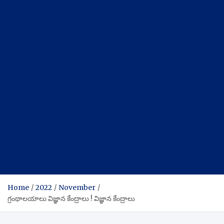
Home
2022
November
గ్రంథాలయాలు విజ్ఞాన కేంద్రాలు ! విజ్ఞాన కేంద్రాలు