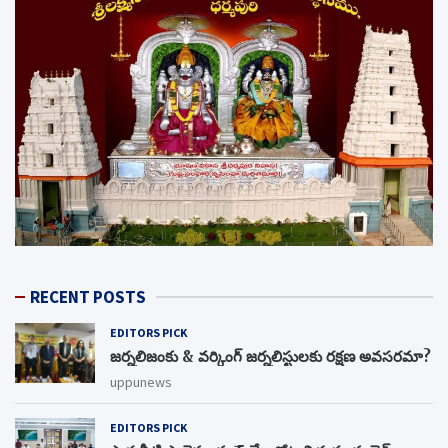
RECENT POSTS
EDITORS PICK
జర్నలిజంకు & వర్కింగ్ జర్నలిస్టులకు రక్షణ అవసరమా?
uppunews
EDITORS PICK