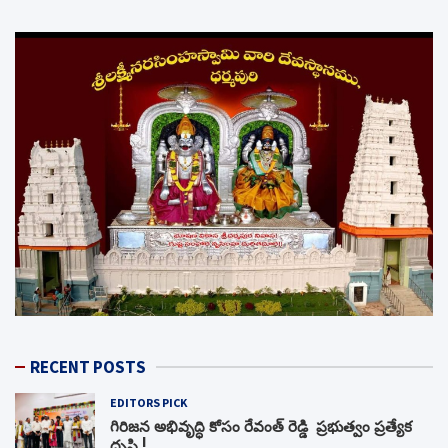
RECENT POSTS
EDITORS PICK
గిరిజన అభివృద్ధి కోసం రేవంత్ రెడ్డి ప్రభుత్వం ప్రత్యేక
దృష్టి !