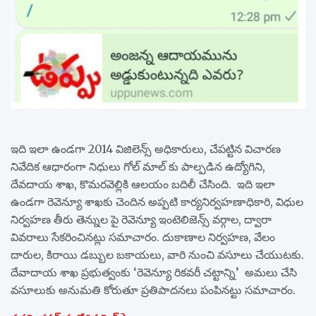
ఇది ఇలా ఉండగా 2014 విజిలెన్స్ అధికారులు, చేపట్టిన విచారణ
నివేదిక ఆధారంగా నిధులు గోల్ మాల్ కు పాల్పడిన ఉద్యోగిని,
దేవదాయ శాఖ, కొమరవెల్లికి ఆలయం బదిలీ చేసింది. ఇది ఇలా
ఉండగా రెవెన్యూ శాఖకు చెందిన అప్పటి కార్యనిర్వహణాధికారి, విధుల
నిర్వహణ తీరు తెన్నుల పై రెవెన్యూ ఇంటెలిజెన్స్ వర్గాల, ద్వారా
వివరాలు సేకరించినట్లు సమాచారం. దుకాణాల నిర్వహణ, వేలం
దారుల, కిరాయి డబ్బుల బకాయలు, వారి నుంచి వసూలు చేయుటకు.
దేవాదాయ శాఖ ప్రభుత్వంకు ‘రెవెన్యూ రికవరీ చట్టాన్ని’ అమలు చేసి
వసూలుకు అనుమతి కోరుతూ ప్రతిపాదనలు పంపినట్టు సమాచారం.