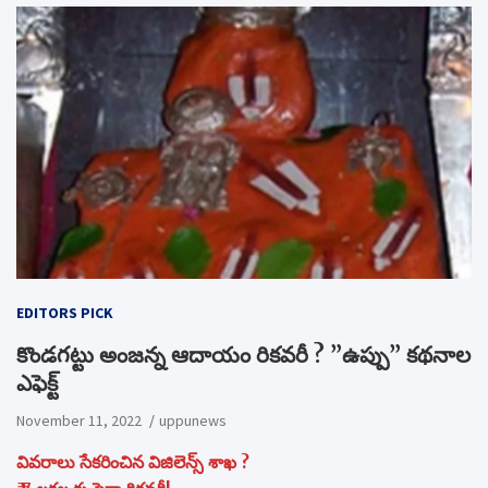
EDITORS PICK
కొండగట్టు అంజన్న ఆదాయం రికవరీ ? ”ఉప్పు” కథనాల
ఎఫెక్ట్
November 11, 2022
uppunews
వివరాలు సేకరించిన విజిలెన్స్ శాఖ ?