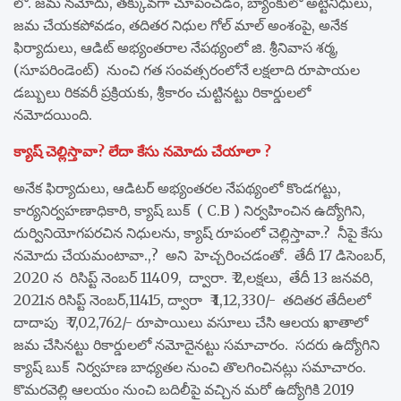
లో. జమ నమోదు, తక్కువగా చూపించడం, బ్యాంకులో అట్టినిధులు,
జమ చేయకపోవడం, తదితర నిధుల గోల్ మాల్ అంశంపై, అనేక
ఫిర్యాదులు, ఆడిట్ అభ్యంతరాల నేపథ్యంలో జి. శ్రీనివాస శర్మ,
(సూపరిండెంట్) నుంచి గత సంవత్సరంలోనే లక్షలాది రూపాయల
డబ్బులు రికవరీ ప్రక్రియకు, శ్రీకారం చుట్టినట్టు రికార్డులలో
నమోదయింది.
క్యాష్ చెల్లిస్తావా? లేదా కేసు నమోదు చేయాలా ?
అనేక ఫిర్యాదులు, ఆడిటర్ అభ్యంతరల నేపథ్యంలో కొండగట్టు,
కార్యనిర్వహణాధికారి, క్యాష్ బుక్ ( C.B ) నిర్వహించిన ఉద్యోగిని,
దుర్వినియోగపరచిన నిధులను, క్యాష్ రూపంలో చెల్లిస్తావా.? నీపై కేసు
నమోదు చేయమంటావా.,? అని హెచ్చరించడంతో. తేదీ 17 డిసెంబర్,
2020 న రిసిప్ట్ నెంబర్ 11409, ద్వారా. ₹ 2,లక్షలు, తేదీ 13 జనవరి,
2021న రిసిప్ట్ నెంబర్,11415, ద్వారా ₹ 1,12,330/- తదితర తేదీలలో
దాదాపు ₹ 7,02,762/- రూపాయిలు వసూలు చేసి ఆలయ ఖాతాలో
జమ చేసినట్టు రికార్డులలో నమోదైనట్టు సమాచారం. సదరు ఉద్యోగిని
క్యాష్ బుక్ నిర్వహణ బాధ్యతల నుంచి తొలగించినట్లు సమాచారం.
కొమరవెల్లి ఆలయం నుంచి బదిలీపై వచ్చిన మరో ఉద్యోగికి 2019