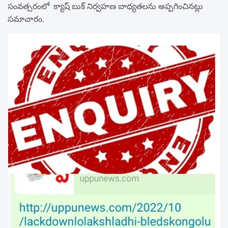
సంవత్సరంలో క్యాష్ బుక్ నిర్వహణ బాధ్యతలను అప్పగించినట్లు
సమాచారం.