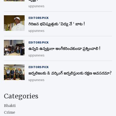
uppunews
EDITORS PICK
గిరిజన భవిష్యత్తుకు ‘విద్య నే ‘ బాట !
uppunews
EDITORS PICK
ఉన్నది ఉన్నట్లుగా అంగీకరించకుండా ప్రశ్నించాలి !
uppunews
EDITORS PICK
జర్నలిజంకు & వర్కింగ్ జర్నలిస్టులకు రక్షణ అవసరమా?
uppunews
Categories
Bhakti
Crime