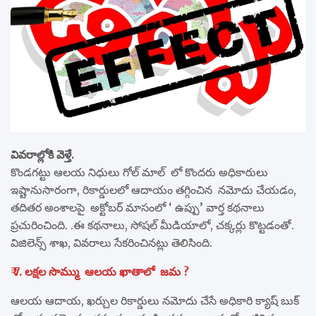
వివరాల్లోకి వెళ్తే.
కొండగట్టు ఆలయ నిధులు గోల్ మాల్ లో కొందరు అధికారులు
ఇష్టానుసారంగా, రికార్డులలో ఆదాయం తగ్గించిన నమోదు చేయడం,
తదితర అంశాలపై అక్టోబర్ మాసంలో ‘ ఉప్పు’ వార్త కథనాలు
ప్రచురించింది. .ఈ కథనాలు, సోషల్ మీడియాలో, చక్కర్లు కొట్టడంతో.
విజిలెన్స్ శాఖ, వివరాలు సేకరించినట్లు తెలిసింది.
₹ 7. లక్షల సొమ్ము ఆలయ ఖాతాలో జమ ?
ఆలయ ఆదాయ, ఖర్చుల రికార్డులు నమోదు చేసే అధికారి క్యాష్ బుక్