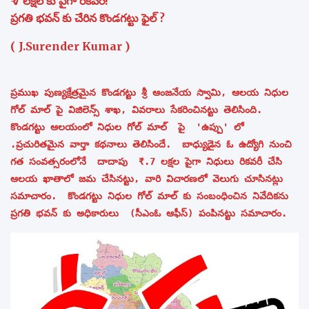
₹ 7 లక్షల కు పైగా రికవరీ!
ప్రగతి భవన్ కు చేరిన కొండగట్టు ఫైల్ ?
( J.Surender Kumar )
ప్రముఖ పుణ్యక్షేత్రమైన కొండగట్టు శ్రీ ఆంజనేయ స్వామి, ఆలయ నిధుల
గోల్ మాల్ పై విజిలెన్స్ శాఖ, వివరాలు సేకరించినట్టు తెలిసింది.
కొండగట్టు ఆలయంలో నిధుల గోల్ మాల్ పై 'ఉప్పు' లో
.ప్రచురితమైన వార్తా కథనాలు తెలిసిందే. బాధ్యుడైన ఓ ఉద్యోగి నుంచి
గత సంవత్సరంలోనే దాదాపు ₹.7 లక్షల పైగా నిధులు రికవరీ చేసి
ఆలయ ఖాతాలో జమ చేసినట్టు, వారి విచారణలో వెలుగు చూసినట్లు
సమాచారం. కొండగట్టు నిధుల గోల్ మాల్ కు సంబంధించిన నివేదికను
ప్రగతి భవన్ కు అధికారులు (సీఎంఓ ఆఫీస్) పంపినట్టు సమాచారం.