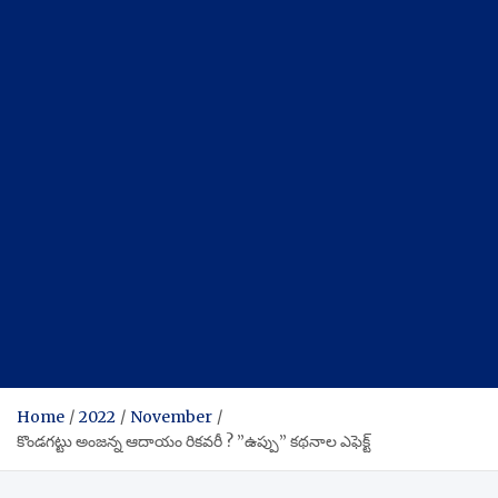
Home
2022
November
కొండగట్టు అంజన్న ఆదాయం రికవరీ ? ”ఉప్పు” కథనాల ఎఫెక్ట్