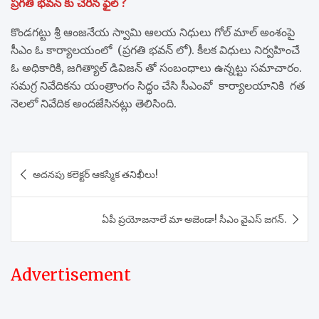
ప్రగతి భవన్ కు చేరిన ఫైల్ ?
కొండగట్టు శ్రీ ఆంజనేయ స్వామి ఆలయ నిధులు గోల్ మాల్ అంశంపై
సీఎం ఓ కార్యాలయంలో (ప్రగతి భవన్ లో). కీలక విధులు నిర్వహించే
ఓ అధికారికి, జగిత్యాల్ డివిజన్ తో సంబంధాలు ఉన్నట్టు సమాచారం.
సమగ్ర నివేదికను యంత్రాంగం సిద్ధం చేసి సీఎంవో కార్యాలయానికి గత
నెలలో నివేదిక అందజేసినట్లు తెలిసింది.
Post
అదనపు కలెక్టర్ ఆకస్మిక తనిఖీలు!
navigation
ఏపీ ప్రయోజనాలే మా అజెండా! సీఎం వైఎస్ జగన్.
Advertisement