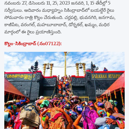
నవంబరు 27, డిసెంబరు 11, 25, 2023 జనవరి, 1, 15 తేదీల్లో 5
సర్వీసులు. ఆదివారం మధ్యాహ్నం సికింద్రాబాద్‌లో బయల్దేరే రైలు
సోమవారం రాత్రి కొల్లం చేరుతుంది. చర్లపల్లి, భువనగిరి, జనగామ,
కాజీపేట, వరంగల్‌, మహబూబాబాద్‌, డోర్నకల్‌, ఖమ్మం, మధిర
మార్గంలో ఈ రైలు ప్రయాణిస్తుంది.
కొల్లం-సికింద్రాబాద్‌ (నం07122):