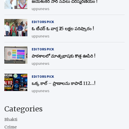
జయశంకర్ సార్ సేవలు చిరస్మరణీయం !
uppunews
EDITORS PICK
ఓ టీచర్ ఓ వార్త ₹25 లక్షల పరిష్కారం !
uppunews
EDITORS PICK
పాఠశాలలో మాతృభాషకు కొత్త ఊపిరి !
uppunews
EDITORS PICK
ఒక్క కాల్ – ప్రాణాలను కాపాడే 112…!
uppunews
Categories
Bhakti
Crime