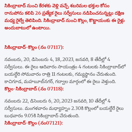
సికింద్రాబాద్‌ నుంచి కేరళకు వెళ్లి వచ్చే శబరిమల భక్తుల కోసం
రానుపోను కలిపి 26 ప్రత్యేక రైలు సర్వీసులు నడిపించనున్నట్లు దక్షిణ
మధ్య రైల్వే తెలిపింది. సికింద్రాబాద్‌ నుంచి కొల్లం, కొట్టాయంకు ఈ రైళ్లు
అందుబాటులో ఉంటాయి
.
సికింద్రాబాద్‌-కొల్లం (నం 07117):
నవంబరు, 20, డిసెంబరు 4, 18,.2023, జనవరి, 8 తేదీల్లో 4
సర్వీసులు. ఈ రైలు ఆదివారం సాయంత్రం 4 గంటలకు సికింద్రాబాద్‌లో
బయల్దేరి సోమవారం రాత్రి 11 గంటలకు, గమ్యస్థానం చేరుతుంది.
కాచిగూడ, మహబూబ్‌నగర్‌, గద్వాల మార్గంలో ఈ రైలు వెళ్తుంది.
కొల్లం-సికింద్రాబాద్‌ (నం 07118):
నవంబరు 22, డిసెంబరు 6, 20,.2023 జనవరి, 10 తేదీల్లో 4
సర్వీసులు. మంగళవారం మధ్యాహ్నం 2.30కి కొల్లంలో బయల్దేరే రైలు
బుధవారం 9.05కి సికింద్రాబాద్‌ చేరుతుంది.
సికింద్రాబాద్‌-కొల్లం (నం07121):