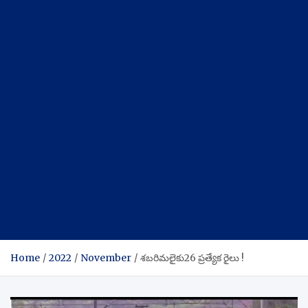
Home
2022
November
శబరిమలైకు26 ప్రత్యేక రైలు !