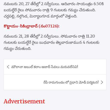
నవంబరు 20, 27 తేదీల్లో 2 సర్వీసులు. ఆదివారం సాయంత్రం 6.50కి
బయల్దేరే రైలు సోమవారం రాత్రి 9 గంటలకు గమ్యం చేరుతుంది.
చర్లపల్లి, నల్గొండ, మిర్యాలగూడ మార్గంలో వెళ్తుంది.
కొట్టాయం-సికింద్రాబాద్‌ (నం07126):
నవంబరు 21, 28 తేదీల్లో 2 సర్వీసులు. సోమవారం రాత్రి 11.20
గంటలకు బయల్దేరే రైలు బుధవారం తెల్లవారుజామున 4 గంటలకు
గమ్యం చేరుతుంది.
Post
మౌలానా అబుల్ కలాం ఆజాద్ సేవలు మరువలేనివి!
navigation
రేపే రామగుండం లో ప్రధాని మోడీ పర్యటన!
Advertisement