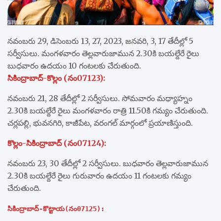
నవంబరు 29, డిసెంబరు 13, 27, 2023, జనవరి, 3, 17 తేదీల్లో 5
సర్వీసులు. మంగళవారం తెల్లవారుజామున 2.30కి బయల్దేరే రైలు
బుధవారం ఉదయం 10 గంటలకు చేరుతుంది.
సికింద్రాబాద్‌-కొల్లం (నం07123):
నవంబరు 21, 28 తేదీల్లో 2 సర్వీసులు. సోమవారం మధ్యాహ్నం
2.30కి బయల్దేరే రైలు మంగళవారం రాత్రి 11.50కి గమ్యం చేరుతుంది.
చర్లపల్లి, భువనగిరి, కాజీపేట, వరంగల్‌ మార్గంలో ప్రయాణిస్తుంది.
కొల్లం-సికింద్రాబాద్‌ (నం07124):
నవంబరు 23, 30 తేదీల్లో 2 సర్వీసులు. బుధవారం తెల్లవారుజామున
2.30కి బయల్దేరే రైలు గురువారం ఉదయం 11 గంటలకు గమ్యం
చేరుతుంది.
సికింద్రాబాద్‌-కొట్టాయ(నం07125):