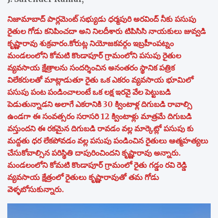
నిజామాబాద్ పార్లమెంట్ సభ్యుడు ధర్మపురి అరవింద్ నీకు పసుపు
రైతుల గోడు కనిపించదా అని నిలదీశారు టిపిసిసి నాయకులు జువ్వడి
కృష్ణారావు శుక్రవారం.కోరుట్ల నియోజకవర్గం ఇబ్రహీంపట్నం
మండలంలోని కోమటి కొండాపూర్ గ్రామంలోని పసుపు రైతుల
వ్యవసాయ క్షేత్రాలను సందర్శించిన అనంతరం స్థానిక పత్రిక
విలేకరులతో మాట్లాడుతూ రైతు ఒక ఎకరం వ్యవసాయ భూమిలో
పసుపు పంట పండించాలంటే ఒక లక్ష ఇరవై వేల పెట్టుబడి
పెడుతున్నాడని అలాగే ఎకరానికి 30 క్వింటాళ్ల దిగుబడి రావాల్సి
ఉండగా ఈ సంవత్సరం సరాసరి 12 క్వింటాళ్లు మాత్రమే దిగుబడి
వస్తుందని ఈ రకమైన దిగుబడి రావడం వల్ల మార్కెట్లో పసుపు కు
మద్దతు ధర లేకపోవడం వల్ల పసుపు పండించిన రైతులు ఆత్మహత్యలు
చేసుకోవాల్సిన పరిస్థితి దాపురించిందని కృష్ణారావు అన్నారు.
మండలంలోని కోమటి కొండాపూర్ గ్రామంలో రైతు గడ్డం రవి రెడ్డి
వ్యవసాయ క్షేత్రంలో రైతులు కృష్ణారావుతో తమ గోడు
వెళ్ళబోసుకున్నారు.