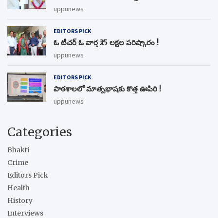
uppunews
EDITORS PICK
ఓ టీచర్ ఓ వార్త ₹25 లక్షల పరిష్కారం !
uppunews
EDITORS PICK
పాఠశాలలో మాతృభాషకు కొత్త ఊపిరి !
uppunews
Categories
Bhakti
Crime
Editors Pick
Health
History
Interviews