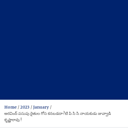
Home
2023
January
అరవింద్ పసుపు రైతుల గోస కనబడదా?టి పి సి సి నాయకుడు జువ్వాడి
కృష్ణారావు !