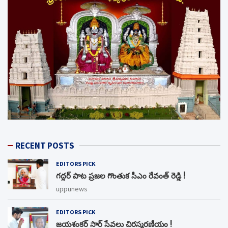
RECENT POSTS
EDITORS PICK
గద్దర్ పాట ప్రజల గొంతుక సీఎం రేవంత్ రెడ్డి !
uppunews
EDITORS PICK
జయశంకర్ సార్ సేవలు చిరస్మరణీయం !