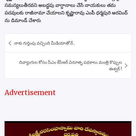
సమస్యలుతీరవని అబద్ధపు వాగ్దానాలు చేసే నాయకులు తమ
పదవులకు రాజీనామా చేయాలని కృష్ణారావు ఎంపీ ధర్మపురి అరవింద్
ను డిమాండ్ చేశారు
Post
నాకు గుర్తింపు వచ్చింది మీడియాతోనే..
navigation
దివ్యాంగుల కోసం సీఎం కేసీఆర్ వినూత్న పథకాలు మంత్రి కొప్పుల
ఈశ్వర్ !
Advertisement