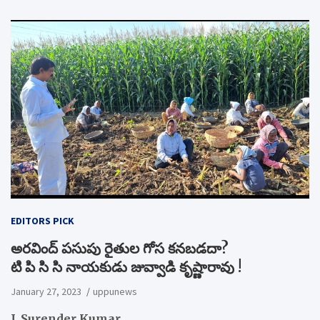
EDITORS PICK
అరవింద్ పసుపు రైతుల గోస కనబడదా?
టి పి సి సి నాయకుడు జువ్వాడి కృష్ణారావు !
January 27, 2023
uppunews
J. Surender Kumar,