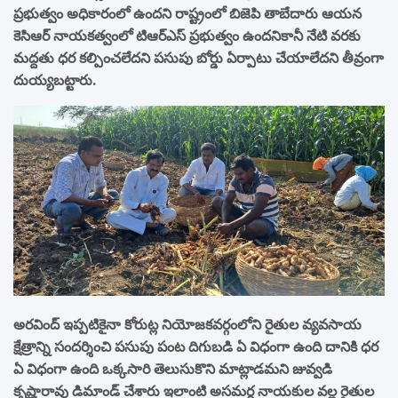
ప్రభుత్వం అధికారంలో ఉందని రాష్ట్రంలో బిజెపి తాబేదారు ఆయన
కెసిఆర్ నాయకత్వంలో టిఆర్ఎస్ ప్రభుత్వం ఉందనికానీ నేటి వరకు
మద్దతు ధర కల్పించలేదని పసుపు బోర్డు ఏర్పాటు చేయాలేదని తీవ్రంగా
దుయ్యబట్టారు.
అరవింద్ ఇప్పటికైనా కోరుట్ల నియోజకవర్గంలోని రైతుల వ్యవసాయ
క్షేత్రాన్ని సందర్శించి పసుపు పంట దిగుబడి ఏ విధంగా ఉంది దానికి ధర
ఏ విధంగా ఉంది ఒక్కసారి తెలుసుకొని మాట్లాడమని జువ్వడి
కృష్ణారావు డిమాండ్ చేశారు ఇలాంటి అసమర్ధ నాయకుల వల్ల రైతుల