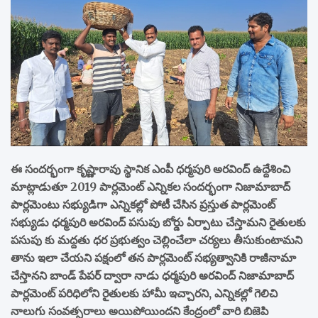
ఈ సందర్భంగా కృష్ణారావు స్థానిక ఎంపీ ధర్మపురి అరవింద్ ఉద్దేశించి
మాట్లాడుతూ 2019 పార్లమెంట్ ఎన్నికల సందర్భంగా నిజామాబాద్
పార్లమెంటు సభ్యుడిగా ఎన్నికల్లో పోటీ చేసిన ప్రస్తుత పార్లమెంట్
సభ్యుడు ధర్మపురి అరవింద్ పసుపు బోర్డు ఏర్పాటు చేస్తామని రైతులకు
పసుపు కు మద్దతు ధర ప్రభుత్వం చెల్లించేలా చర్యలు తీసుకుంటామని
తాను ఇలా చేయని పక్షంలో తన పార్లమెంట్ సభ్యత్వానికి రాజీనామా
చేస్తానని బాండ్ పేపర్ ద్వారా నాడు ధర్మపురి అరవింద్ నిజామాబాద్
పార్లమెంట్ పరిధిలోని రైతులకు హామీ ఇచ్చారని, ఎన్నికల్లో గెలిచి
నాలుగు సంవత్సరాలు అయిపోయిందని కేంద్రంలో వారి బిజెపి