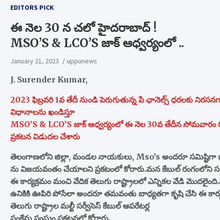
EDITORS PICK
ఈ నెల 30 న చలో హైదరాబాద్ !
MSO’S & LCO’S జాక్ ఆధ్వర్యంలో ..
January 21, 2023
uppunews
J. Surender Kumar,
2023 ఫిబ్రవరి 1వ తేదీ నుండి పెరుగుతున్న పే ఛానెల్స్ ధరలకు నిరసనగా,
విధానాలను ఖండిస్తూ
MSO’S & LCO’S జాక్ ఆధ్వర్యంలో ఈ నెల 30వ తేదీన సోమవారం రోజ
ప్రకటన విడుదల చేశారు
తెలంగాణలోని జిల్లా, మండల నాయకులు, Mso’s అందరూ సమిష్టిగా బాధ్
ను విజయవంతం చేయాలని ప్రకటంలో కోరారు.మన కేబుల్ రంగంలోని సమస్య
ఈ కార్యక్రమం మంచి వేదిక తెలుగు రాష్ట్రాలలో ఎన్నికల వేడి మొదలైం
ఉనికికి ఊపిరి పోసేలా అందరూ తమవంతు బాధ్యతగా కృషి చేసి ఈ కార
తెలుగు రాష్ట్రాల మల్టీ సర్వీసెస్ కేబుల్ ఆపరేటర్ల
సంక్షేమ సంఘం ప్రకటనలో కోరారు.