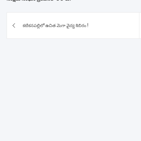
Post
కటికనపల్లిలో ఉచిత మెగా వైద్య శిబిరం !
navigation