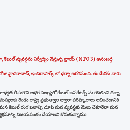
 కేబుల్ వ్యవస్థను నిర్వీర్యం చేస్తున్న ట్రాయ్ (NTO 3) అసంబద్ధ
ు హైదరాబాద్, ఇందిరాపార్క్ లో ధర్నా జరగనుంది. ఈ మేరకు వారు
యత తీసుకొని అధిక సంఖ్యలో కేబుల్ ఆపరేటర్స్ ను కదిలించి ధర్నా
లకు రెండు రాష్ట్ర ప్రభుత్వాల ద్వారా పరిష్కారాలు లభించడానికి
ది.మన కేబుల్ రంగ బలాన్ని చూపి మన వ్యవస్థకు మేలు చేకూరేలా మన
్యక్రమాన్ని విజయవంతం చేయాలని కోరుతున్నాము