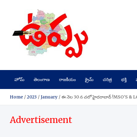
Skip
to
content
హోమ్
తెలంగాణ
రాజకీయం
క్రైమ్
చరిత్ర
భక్తి
Home
2023
January
ఈ నెల 30 న చలో హైదరాబాద్ !MSO’S & LCO’
Advertisement