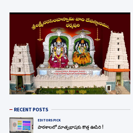
RECENT POSTS
EDITORS PICK
పాఠశాలలో మాతృభాషకు కొత్త ఊపిరి !