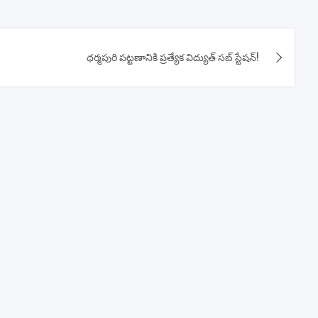
ధర్మపురి పట్టణానికి ప్రత్యేక విద్యుత్ సబ్ స్టేషన్!