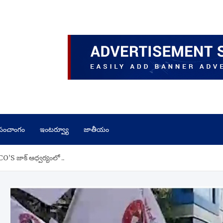
పంచాంగం
ఇంటర్వ్యూ
జాతీయం
S జాక్ ఆధ్వర్యంలో ..