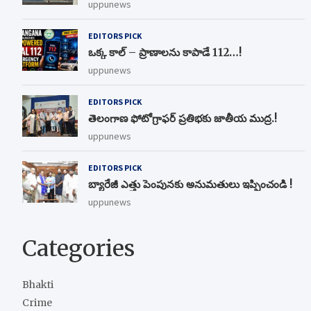
uppunews
EDITORS PICK
ఒక్క కాల్ – ప్రాణాలను కాపాడే 112…!
uppunews
EDITORS PICK
తెలంగాణ ఫోటోగ్రాఫర్ ప్రతిభకు జాతీయ ముద్ర.!
uppunews
EDITORS PICK
బ్యారేజీ ఎత్తు పెంపున‌కు అనుమ‌తులు ఇప్పించండి !
uppunews
Categories
Bhakti
Crime