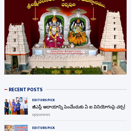
RECENT POSTS
EDITORS PICK
జీఎస్టీ ఆదాయాన్ని పెంచేందుకు ఏ ఐ వినియోగంపై చర్చ!
uppunews
EDITORS PICK