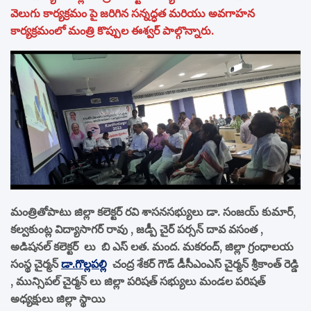
వెలుగు కార్యక్రమం పై జరిగిన సన్నద్ధత మరియు అవగాహన
కార్యక్రమంలో మంత్రి కొప్పుల ఈశ్వర్ పాల్గొన్నారు.
మంత్రితోపాటు జిల్లా కలెక్టర్ రవి శాసనసభ్యులు డా. సంజయ్ కుమార్,
కల్వకుంట్ల విద్యాసాగర్ రావు , జడ్పీ చైర్ పర్సన్ దావ వసంత ,
అడిషనల్ కలెక్టర్ లు బి ఎస్ లత. మంద. మకరంద్, జిల్లా గ్రంధాలయ
సంస్థ చైర్మన్
డా.గొల్లపల్లి
చంద్ర శేకర్ గౌడ్ డీసీఎంఎస్ చైర్మన్ శ్రీకాంత్ రెడ్డి
, మున్సిపల్ చైర్మన్ లు జిల్లా పరిషత్ సభ్యులు మండల పరిషత్
అధ్యక్షులు జిల్లా స్థాయి