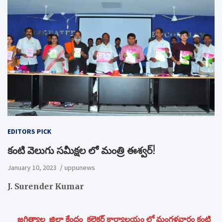
EDITORS PICK
కంటి వెలుగు సమీక్షల లో మంత్రి ఈశ్వర్!
January 10, 2023
uppunews
J. Surender Kumar
జగిత్యాల జిల్లా కేంద్రం కలెక్టర్ కార్యాలయం లో మంగళవారం కంటి