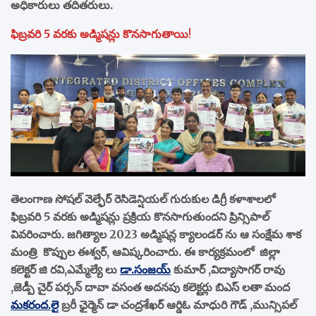
అధికారులు తదితరులు.
ఫిబ్రవరి 5 వరకు అడ్మిషన్లు కొనసాగుతాయి
!
తెలంగాణ సోషల్ వెల్ఫేర్ రెసిడెన్షియల్ గురుకుల డిగ్రీ కళాశాలలో
ఫిబ్రవరి 5 వరకు అడ్మిషన్లు ప్రక్రియ కొనసాగుతుందని ప్రిన్సిపాల్
వివరించారు. జగిత్యాల 2023 అడ్మిషన్ల క్యాలండర్ ను ఆ సంక్షేమ శాక
మంత్రి కొప్పుల ఈశ్వర్, ఆవిష్కరించారు. ఈ కార్యక్రమంలో జిల్లా
కలెక్టర్ జి రవి,ఎమ్మేల్యే లు
డా.సంజయ్
కుమార్ ,విద్యాసాగర్ రావు
,జెడ్పీ చైర్ పర్సన్ దావా వసంత అదనపు కలెక్టర్లు బిఎస్ లతా మంద
మకరంద.లై
బ్రరీ ఛైర్మెన్ డా చంద్రశేఖర్ ఆర్డిఓ మాధురి గౌడ్ ,మున్సిపల్