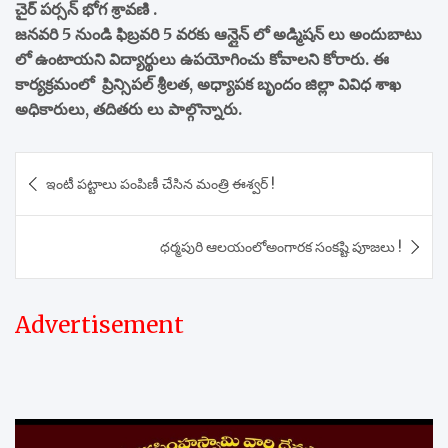
చైర్ పర్సన్ భోగ శ్రావణి .
జనవరి 5 నుండి ఫిబ్రవరి 5 వరకు ఆన్లైన్ లో అడ్మిషన్ లు అందుబాటు
లో ఉంటాయని విద్యార్థులు ఉపయోగించు కోవాలని కోరారు. ఈ
కార్యక్రమంలో ప్రిన్సిపల్ శ్రీలత, అధ్యాపక బృందం జిల్లా వివిధ శాఖ
అధికారులు, తదితరు లు పాల్గొన్నారు.
Post
ఇంటీ పట్టాలు పంపిణీ చేసిన మంత్రి ఈశ్వర్ !
navigation
ధర్మపురి ఆలయంలోఅంగారక సంకష్టి పూజలు !
Advertisement