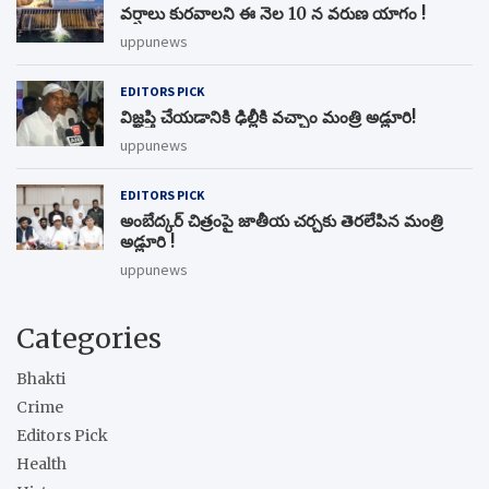
వర్షాలు కురవాలని ఈ నెల 10 న వరుణ యాగం !
uppunews
EDITORS PICK
విజ్ఞప్తి చేయడానికి ఢిల్లీకి వచ్చాం మంత్రి అడ్లూరి!
uppunews
EDITORS PICK
అంబేద్కర్ చిత్రంపై జాతీయ చర్చకు తెరలేపిన మంత్రి
అడ్లూరి !
uppunews
Categories
Bhakti
Crime
Editors Pick
Health