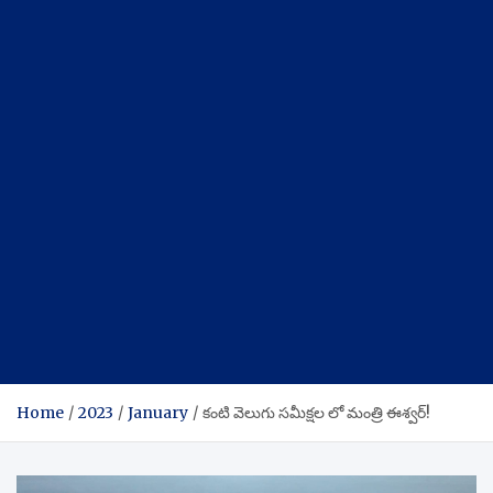
Home
2023
January
కంటి వెలుగు సమీక్షల లో మంత్రి ఈశ్వర్!