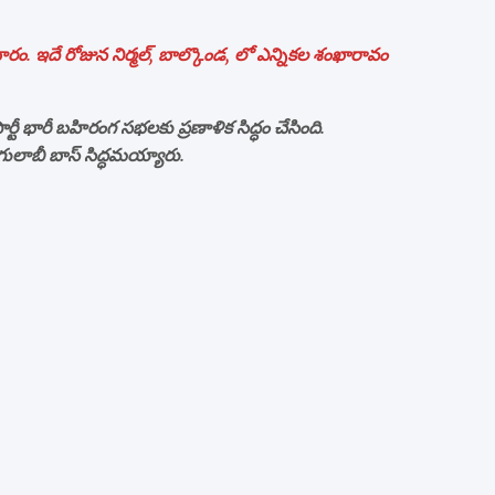
ం. ఇదే రోజున నిర్మల్, బాల్కొండ, లో ఎన్నికల శంఖారావం
ీ భారీ బ‌హిరంగ స‌భ‌ల‌కు ప్రణాళిక సిద్ధం చేసింది.
ులాబీ బాస్ సిద్ధ‌మ‌య్యారు.