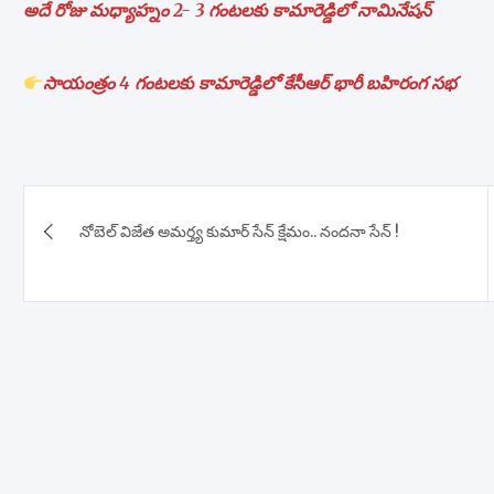
అదే రోజు మధ్యాహ్నం 2- 3 గంటలకు కామారెడ్డిలో నామినేషన్
సాయంత్రం 4 గంటలకు కామారెడ్డిలో కేసీఆర్ భారీ బహిరంగ సభ
Post
నోబెల్ విజేత అమర్త్య కుమార్ సేన్ క్షేమం.. నందనా సేన్ !
navigation