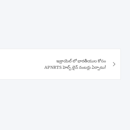
ఇజ్రాయెల్ లో భారతీయుల కోసం
APNRTS హెల్ప్ లైన్ నంబర్లు ఏర్పాటు!