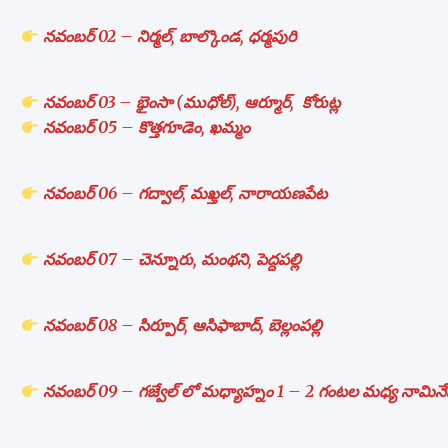
నవంబర్ 02 – నిర్మల్, బాల్కొండ, ధర్మపురి
నవంబర్ 03 – భైంసా (ముధోల్), ఆర్మూర్, కోరుట్ల
నవంబర్ 05 – కొత్తగూడెం, ఖమ్మం
నవంబర్ 06 – గద్వాల్, మఖ్తల్, నారాయణపేట
నవంబర్ 07 – చెన్నూరు, మంథని, పెద్దపల్లి
నవంబర్ 08 – సిర్పూర్, ఆసిఫాబాద్, బెల్లంపల్లి
నవంబర్ 09 – గజ్వేల్ లో మధ్యాహ్నం 1 – 2 గంటల మధ్య నామినే