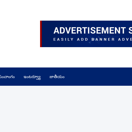
పంచాంగం
ఇంటర్వ్యూ
జాతీయం