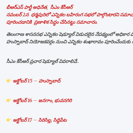
బీఆర్ఎస్ పార్టీ అధినేత, సీఎం కేసీఆర్
నవంబర్ 2న ధర్మపురిలో ఎన్నికల బహిరంగ సభలో పాల్గొంటారని సమాచార
పూరించడానికి ప్రణాళిక సిద్ధం చేసినట్టు సమాచారం.
తెలంగాణ శాస‌న‌స‌భ ఎన్నిక‌ల షెడ్యూల్ విడుద‌లైన నేప‌థ్యంలో అధికార పార్ట
హుస్నాబాద్ నియోజ‌క‌వ‌ర్గం నుంచి ఎన్నిక‌ల శంఖారావం పూరించేందుకు గ
సీఎం కేసీఆర్ ప్రచార షెడ్యూల్ వివరాలివే..
అక్టోబర్ 15 – హుస్నాబాద్
అక్టోబర్ 16 – జనగాం, భువనగిరి
అక్టోబర్ 17 – సిరిసిల్ల, సిద్దిపేట