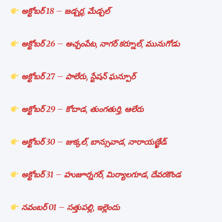
అక్టోబర్ 18 – జడ్చర్ల, మేడ్చల్
అక్టోబర్ 26 – అచ్చంపేట, నాగర్ కర్నూల్, మునుగోడు
అక్టోబర్ 27 – పాలేరు, స్టేషన్ ఘన్పూర్
అక్టోబర్ 29 – కోదాడ, తుంగతుర్తి, ఆలేరు
అక్టోబర్ 30 – జుక్కల్, బాన్సువాడ, నారాయణ్ఖేడ్
అక్టోబర్ 31 – హుజూర్నగర్, మిర్యాలగూడ, దేవరకొండ
నవంబర్ 01 – సత్తుపల్లి, ఇల్లెందు