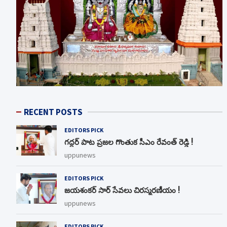
RECENT POSTS
EDITORS PICK
గద్దర్ పాట ప్రజల గొంతుక సీఎం రేవంత్ రెడ్డి !
uppunews
EDITORS PICK
జయశంకర్ సార్ సేవలు చిరస్మరణీయం !
uppunews
EDITORS PICK