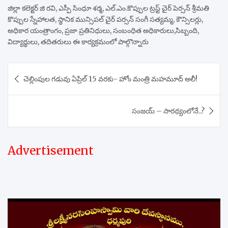
జిల్లా కలెక్టర్ జి రవి, ఎస్పీ సింధూ శర్మ, ఎల్.ఎం.కొప్పుల ట్రస్ట్ చైర్ పెర్సన్ శ్రీమతి
కొప్పుల స్నేహాలత, స్థానిక మున్సిపల్ చైర్ పర్సన్ సంగీ సత్యమ్మ, కౌన్సిలర్లు,
అధికార యంత్రాంగం, ప్రజా ప్రతినిధులు, సంబంధిత అధికారులు,సిబ్బంది,
విద్యార్థులు, తదితరులు ఈ కార్యక్రమంలో పాల్గొన్నారు
Post
చెల్లింపుల గడువు ఏప్రిల్ 15 వరకు- హోం మంత్రి మహమూద్ అలీ!
navigation
సంజయ్ – సారథ్యంలోనే..?
Advertisement