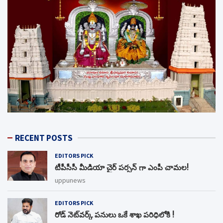
RECENT POSTS
EDITORS PICK
టీపీసీసీ మీడియా చైర్ పర్సన్ గా ఎంపీ చామల!
uppunews
EDITORS PICK
రోడ్ నెట్‌వర్క్‌ పనులు ఒకే శాఖ పరిధిలోకి !