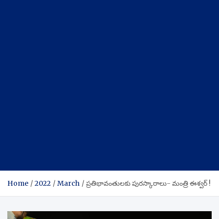
Home
2022
March
ప్రతిభావంతులకు పురస్కారాలు- మంత్రి ఈశ్వర్ !