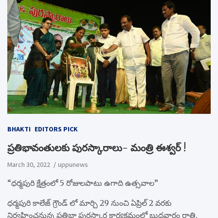
BHAKTI
EDITORS PICK
ప్రతిభావంతులకు పురస్కారాలు- మంత్రి ఈశ్వర్ !
March 30, 2022
uppunews
“ధర్మపురి క్షేత్రంలో 5 రోజులపాటు ఉగాది ఉత్సవాల”
ధర్మపురి కాలేజ్ గ్రౌండ్ లో మార్చి 29 నుంచి ఏప్రిల్ 2 వరకు
నిర్వహించనున్న ప్రతిభా పురస్కార కార్యక్రమంలో బుధవారం రాత్రి,