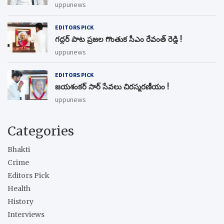
uppunews
EDITORS PICK
గద్దర్ పాట ప్రజల గొంతుక సీఎం రేవంత్ రెడ్డి !
uppunews
EDITORS PICK
జయశంకర్ సార్ సేవలు చిరస్మరణీయం !
uppunews
Categories
Bhakti
Crime
Editors Pick
Health
History
Interviews