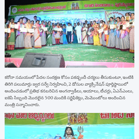
కరోనా సమయంలో పేదల సంరక్షణ కోసం పకడ్బందీ చర్యలు తీసుకుంటూ, ఇంటికి
తిరిగి పలుమార్లు జ్వర సర్వే నిర్వహించి, 2 డోసుల వ్యాక్సినేషన్ పూర్తిస్థాయిలో
అందించడంలో ప్రతిభ కనబరిచిన అంగన్వాడీలు, ఆయాలు, టీచర్లు, ఏఎన్ఎంలు,
ఐకెపి సిబ్బంది మొదలైన 500 మందికి సర్టిఫికెట్లు, మెమొంటోలు అందించిన
మంత్రి సన్మానించారు.