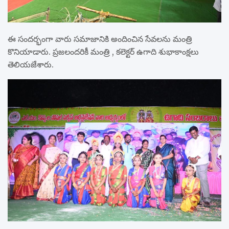
ఈ సందర్భంగా వారు సమాజానికి అందించిన సేవలను మంత్రి
కొనియాడారు. ప్రజలందరికీ మంత్రి , కలెక్టర్ ఉగాది శుభాకాంక్షలు
తెలియజేశారు.