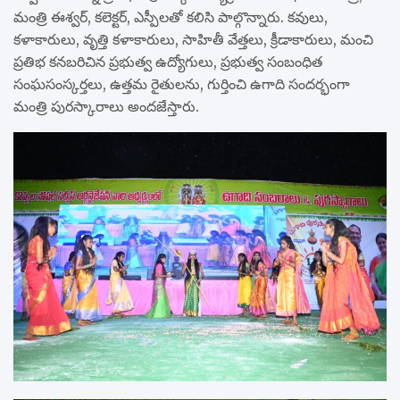
మంత్రి ఈశ్వర్, కలెక్టర్, ఎస్పీలతో కలిసి పాల్గొన్నారు. కవులు,
కళాకారులు, వృత్తి కళాకారులు, సాహితీ వేత్తలు, క్రీడాకారులు, మంచి
ప్రతిభ కనబరిచిన ప్రభుత్వ ఉద్యోగులు, ప్రభుత్వ సంబంధిత
సంఘసంస్కర్తలు, ఉత్తమ రైతులను, గుర్తించి ఉగాది సందర్భంగా
మంత్రి పురస్కారాలు అందజేస్తారు.