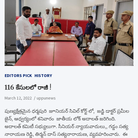
EDITORS PICK
HISTORY
116 కేసులలో రాజీ !
March 12, 2022
uppunews
పుణ్యక్షేత్రమైన ధర్మపురి జూనియర్ సివిల్ కోర్ట్ లో, జడ్జి డాక్టర్ ప్రమీల
జైన్, ఆధ్వర్యంలో శనివారం జాతీయ లోక్ అదాలత్ జరిగింది.
అదాలత్ కమిటీ సభ్యులుగా. సీనియర్ న్యాయవాదులు,, గడ్డం సత్య
నారాయణ రెడ్డి, తిర్మన్ దాస్ సత్యనారాయణ, వ్యవహరించారు. ఈ