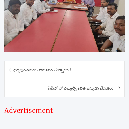
Post
ధర్మపురి ఆలయ పాలకవర్గం ఏర్పాటు!!
navigation
ఏపీలో లో ఎమ్మెల్సీ కవిత జన్మదిన వేడుకలు!!
Advertisement