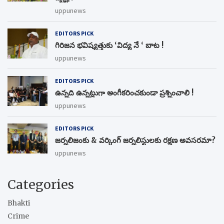
uppunews
EDITORS PICK
గిరిజన భవిష్యత్తుకు ‘విద్య నే ‘ బాట !
uppunews
EDITORS PICK
ఉన్నది ఉన్నట్లుగా అంగీకరించకుండా ప్రశ్నించాలి !
uppunews
EDITORS PICK
జర్నలిజంకు & వర్కింగ్ జర్నలిస్టులకు రక్షణ అవసరమా?
uppunews
Categories
Bhakti
Crime