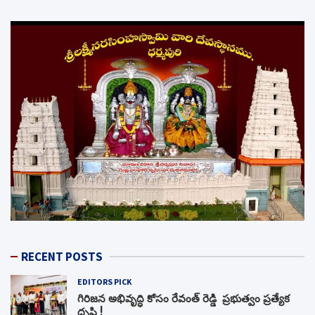
RECENT POSTS
EDITORS PICK
గిరిజన అభివృద్ధి కోసం రేవంత్ రెడ్డి ప్రభుత్వం ప్రత్యేక
దృష్టి !