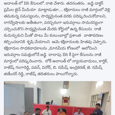
అదాలత్ లో 116 కేసులలో. రాజి చేశారు. తదనంతరం . జడ్జి డాక్టర్
ప్రమీల జైన్ మీడియా మాట్లాడుతూ…. కక్షిదారులు రాజీ మార్గంలో వెళ్లి
తమకున్న సమస్యలను, సాధ్యమైనంత వరకు పరిష్కరించుకోవాలని,
రాగద్వేషాలకు అతీతంగా, పరస్పరంగా ఇరువర్గాలు సామరస్యంగా
చర్చించుకొని సాధ్యమైనంత మేరకు కోర్టులో ఉన్న కేసులను రాజీ
కుదుర్చుకుని మీతో పాటు మీ కుటుంబాల్లో ప్రశాంత వాతావరణం
కల్పించడానికి కృషి చేయాలని ఆమె కక్షిదారులకు హితవు చెప్పారు.
కక్షిదారుల సాధకబాధకాలను ,మానవీయ కోణంలో ఆలోచించి
ఇరువర్గాల సమక్షంలోనే జడ్జి దాదాపు 116 కీ పైగా కేసులను రాజీ
మార్గంలో పరిష్కరించారు. లోక్ అదాలత్ లో న్యాయవాదులు, కార్తిక్,
రాజేష్, గంగారెడ్డి, పవన్, వినోద్, బి. రమేష్, ఇంద్రకరణ్, జె. రమేష్,
జితేందర్ రెడ్డి, రాజేష్, తదితరులు పాలుగోన్నారు.