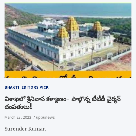
BHAKTI
EDITORS PICK
విశాఖలో శ్రీనివాస కళ్యాణం- పాల్గొన్న టీటీడీ చైర్మన్
దంపతులు!!
March 23, 2022
uppunews
Surender Kumar,