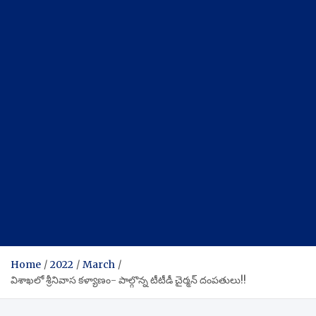
Home
2022
March
విశాఖలో శ్రీనివాస కళ్యాణం- పాల్గొన్న టీటీడీ చైర్మన్ దంపతులు!!