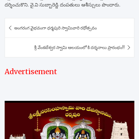
దర్శించుకొని. వై.వి సుబ్బారెడ్డి దంపతులు ఆశీస్సులు పొందారు.
Post
అంగరంగ వైభవంగా ధర్మపురి స్వామివారి రథోత్సవం
navigation
శ్రీ వేంకటేశ్వర స్వామి ఆలయంలో కి దర్శనాలు ప్రారంభం!!
Advertisement