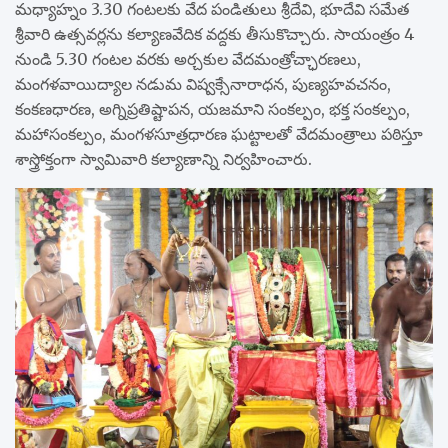
మధ్యాహ్నం 3.30 గంటలకు వేద పండితులు శ్రీదేవి, భూదేవి సమేత
శ్రీవారి ఉత్సవర్లను కల్యాణవేదిక వద్దకు తీసుకొచ్చారు. సాయంత్రం 4
నుండి 5.30 గంటల వరకు అర్చకుల వేదమంత్రోచ్ఛారణలు,
మంగళవాయిద్యాల నడుమ విష్వక్సేనారాధన, పుణ్యహవచనం,
కంకణధారణ, అగ్నిప్రతిష్టాపన, యజమాని సంకల్పం, భక్త సంకల్పం,
మహాసంకల్పం, మంగళసూత్రధారణ ఘట్టాలతో వేదమంత్రాలు పఠిస్తూ
శాస్త్రోక్తంగా స్వామివారి కల్యాణాన్ని నిర్వహించారు.