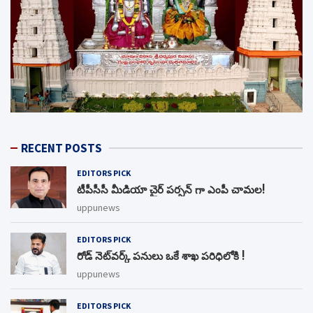
RECENT POSTS
EDITORS PICK
టీపీసీసీ మీడియా చైర్ పర్సన్ గా ఎంపీ చామల!
uppunews
EDITORS PICK
రోడ్ నెట్‌వర్క్‌ పనులు ఒకే శాఖ పరిధిలోకి !
uppunews
EDITORS PICK