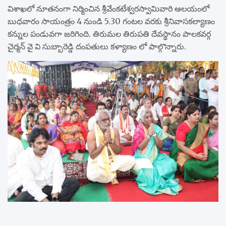
విశాఖ‌లో నూతనంగా నిర్మించిన శ్రీవేంకటేశ్వరస్వామివారి ఆలయంలో
బుధవారం సాయంత్రం 4 నుండి 5.30 గంటల వరకు శ్రీనివాసకల్యాణం
క‌న్నుల పండువ‌గా జరిగింది. తిరుమల తిరుపతి దేవస్థానం పాలకవర్గ
చైర్మన్ వై వి సుబ్బారెడ్డి దంపతులు కళ్యాణం లో పాల్గొన్నారు.