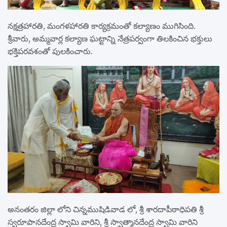
నక్షత్రహారతి, మంగళహారతి కార్యక్రమంతో కల్యాణం ముగిసింది.
శ్రీవారు, అమ్మవార్ల కల్యాణ ఘట్టాన్ని నేత్రపర్వంగా తిలకించిన భక్తులు
భక్తిపరవశంతో పులకించారు.
అనంతరం జిల్లా లోని చిన్నముషిడివాడ లో, శ్రీ శారదాపీఠాధిపతి శ్రీ
స్వరూపానదేంద్ర స్వామి వారిని, శ్రీ స్వాత్మానదేంద్ర స్వామి వారిని