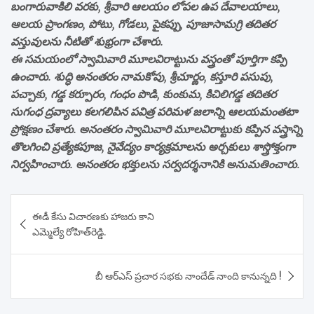
బంగారువాకిలి వరకు, శ్రీవారి ఆలయం లోపల ఉప దేవాలయాలు,
ఆలయ ప్రాంగణం, పోటు, గోడలు, పైకప్పు, పూజాసామగ్రి తదితర
వస్తువులను నీటితో శుభ్రంగా చేశారు.
ఈ సమయంలో స్వామివారి మూలవిరాట్టును వస్త్రంతో పూర్తిగా కప్పి
ఉంచారు. శుద్ధి అనంతరం నామకోపు, శ్రీచూర్ణం, కస్తూరి పసుపు,
పచ్చాకు, గడ్డ కర్పూరం, గంధం పొడి, కుంకుమ, కిచిలిగడ్డ తదితర
సుగంధ ద్రవ్యాలు కలగలిపిన పవిత్ర పరిమళ జలాన్ని ఆలయమంతటా
ప్రోక్షణం చేశారు. అనంతరం స్వామివారి మూలవిరాట్టుకు కప్పిన వస్త్రాన్ని
తొలగించి ప్రత్యేకపూజ, నైవేద్యం కార్యక్రమాలను అర్చకులు శాస్త్రోక్తంగా
నిర్వహించారు. అనంత‌రం భక్తులను సర్వదర్శనానికి అనుమతించారు.
Post
ఈడీ కేసు విచారణకు హాజరు కాని
navigation
ఎమ్మెల్యే రోహిత్‌రెడ్డి.
బీ ఆర్ఎస్ ప్రచార సభకు నాందేడ్ నాంది కానున్నది !