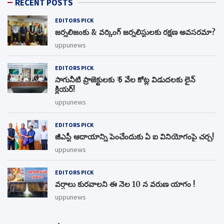
RECENT POSTS
EDITORS PICK
జర్నలిజంకు & వర్కింగ్ జర్నలిస్టులకు రక్షణ అవసరమా?
uppunews
EDITORS PICK
సాగునీటి ప్రాజెక్టులకు ₹ 5 వేల కోట్ల విడుదలకు లైన్
క్లియర్!
uppunews
EDITORS PICK
జీఎస్టీ ఆదాయాన్ని పెంచేందుకు ఏ ఐ వినియోగంపై చర్చ!
uppunews
EDITORS PICK
వర్షాలు కురవాలని ఈ నెల 10 న వరుణ యాగం !
uppunews