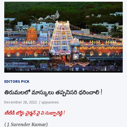
EDITORS PICK
తిరుమలలో మాస్కులు తప్పనిసరి ధరించాలి !
December 28, 2022
uppunews
టీటీడీ బోర్డు చైర్మన్ వై వి సుబ్బారెడ్డి !
( J. Surender Kumar)