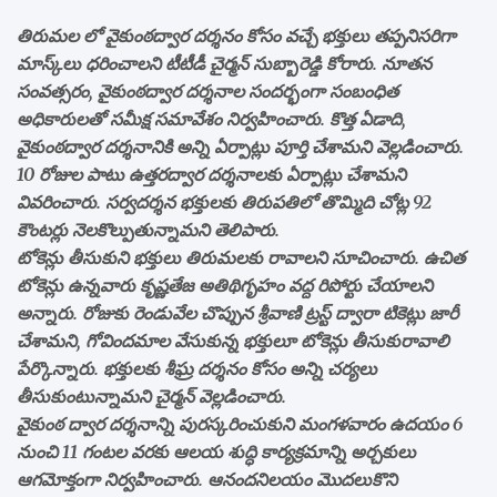
తిరుమల లో వైకుంఠద్వార దర్శనం కోసం వచ్చే భక్తులు తప్పనిసరిగా
మాస్క్‌లు ధరించాలని టీటీడీ చైర్మన్‌ సుబ్బారెడ్డి కోరారు. నూతన
సంవత్సరం, వైకుంఠద్వార దర్శనాల సందర్భంగా సంబంధిత
అధికారులతో సమీక్ష సమావేశం నిర్వహించారు. కొత్త ఏడాది,
వైకుంఠద్వార దర్శనానికి అన్ని ఏర్పాట్లు పూర్తి చేశామని వెల్లడించారు.
10 రోజుల పాటు ఉత్తరద్వార దర్శనాలకు ఏర్పాట్లు చేశామని
వివరించారు. సర్వదర్శన భక్తులకు తిరుపతిలో తొమ్మిది చోట్ల 92
కౌంటర్లు నెలకొల్పుతున్నామని తెలిపారు.
టోకెన్లు తీసుకుని భక్తులు తిరుమలకు రావాలని సూచించారు. ఉచిత
టోకెన్లు ఉన్నవారు కృష్ణతేజ అతిథిగృహం వద్ద రిపోర్టు చేయాలని
అన్నారు. రోజుకు రెండువేల చొప్పున శ్రీవాణి ట్రస్ట్‌ ద్వారా టికెట్లు జారీ
చేశామని, గోవిందమాల వేసుకున్న భక్తులూ టోకెన్లు తీసుకురావాలి
పేర్కొన్నారు. భక్తులకు శీఘ్ర దర్శనం కోసం అన్ని చర్యలు
తీసుకుంటున్నామని చైర్మన్‌ వెల్లడించారు.
వైకుంఠ ద్వార దర్శనాన్ని పుర‌స్కరించుకుని మంగళవారం ఉదయం 6
నుంచి 11 గంటల వరకు ఆలయ శుద్ధి కార్యక్రమాన్ని అర్చకులు
ఆగమోక్తంగా నిర్వహించారు. ఆనందనిలయం మొదలుకొని