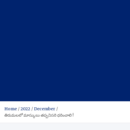
Home
2022
December
తిరుమలలో మాస్కులు తప్పనిసరి ధరించాలి !