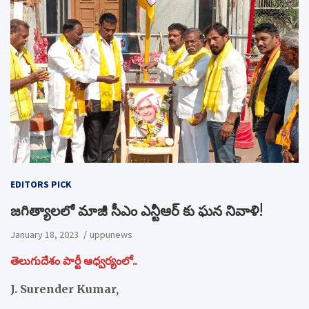
EDITORS PICK
జగిత్యాలలో మాజీ సీఎం ఎన్టీఆర్ కు ఘన నివాళి!
January 18, 2023
uppunews
తెలుగుదేశం పార్టీ ఆధ్వర్యంలో..
J. Surender Kumar,