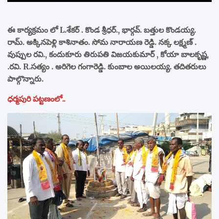
ఈ కార్యక్రమం లో L.శేకర్ . కొండ శ్రీధర్., భార్గవ్. బత్తుల కొండయ్య.
రామ్. అక్కినపెళ్లి కాశినాతం. సోమ నారాయణ రెడ్డి. నక్క లక్ష్మణ్ .
వుప్పుల రవి., కందుకూరు తిరుపతి విజయకుమార్ , కోయా బాలకృష్ణ,
.రవి. R.సత్యం . అరిగెల గంగారెడ్డి. కుంబాల అయిలయ్య. తదితరులు
పాల్గొన్నారు.
ధర్మపురి పట్టణంలో..