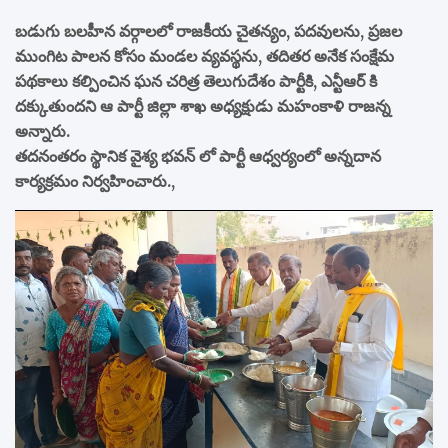
బడుగు బలహీన వర్గాలలో రాజకీయ చైతన్యం, పదవులను, ప్రజల
ముంగిట పాలన కోసం మండల వ్యవస్థను, తదితర అనేక సంక్షేమ
పథకాలు కల్పించిన ఘన చరిత్ర తెలుగుదేశం పార్టీకి, ఎన్టీఆర్ కి
దక్కుతుందని ఆ పార్టీ జిల్లా శాఖ అధ్యక్షుడు మహంకాళి రాజన్న
అన్నారు.
తదనంతరం స్థానిక వైశ్య భవన్ లో పార్టీ ఆధ్వర్యంలో అన్నదాన
కార్యక్రమం నిర్వహించారు.,