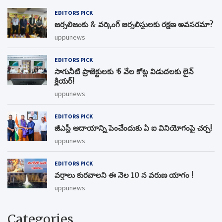
EDITORS PICK
జర్నలిజంకు & వర్కింగ్ జర్నలిస్టులకు రక్షణ అవసరమా?
uppunews
EDITORS PICK
సాగునీటి ప్రాజెక్టులకు ₹ 5 వేల కోట్ల విడుదలకు లైన్
క్లియర్!
uppunews
EDITORS PICK
జీఎస్టీ ఆదాయాన్ని పెంచేందుకు ఏ ఐ వినియోగంపై చర్చ!
uppunews
EDITORS PICK
వర్షాలు కురవాలని ఈ నెల 10 న వరుణ యాగం !
uppunews
Categories