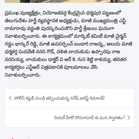
ప్రముఖ పుణ్యక్షేత్రం, నియోజకవర్గ కేంద్రమైన ధర్మపురి పట్టణంలో
తెలుగుదేశం పార్టీ వ్యవస్థాపక అధ్యక్షుడు, మాజీ ముఖ్యమంత్రి ఎన్టీ
రామారావు వర్ధంతి పురస్కరించుకొని పార్టీ శ్రేణులు ఘనంగా
నివాళులర్పించారు. ఈ కార్యక్రమంలో మార్కెట్ కమిటీ మాజీ చైర్మన్
గడ్డం భాస్కర్ రెడ్డి, మాజీ ఉపసర్పంచ్ బండారి రాజన్న,, ఆలయ మాజీ
ధర్మకర్త సుదవేణి నరస గౌడ్, దళిత నాయకుడు ఉప్పారపు రాజ
నరసయ్య, నాయకులు డాక్టర్ వి ఆర్ కె. గుని శెట్టి కాశయ్య, తదితర
కార్యకర్తలు ఎన్టీఆర్ చిత్రపటానికి పూలమాలలు వేసి
నివాళులర్పించారు.
Post
పోలీస్ కస్టడీ నుండి తప్పించుకున్న నరేష్ అరెస్ట్ రిమాండ్!
navigation
రియల్ హీరో సోనూసూద్ కు ఘన స్వాగతం !