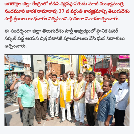
జగిత్యాల జిల్లా కేంద్రంలో టిడిపి వ్యవస్థాపకుడు మాజీ ముఖ్యమంత్రి
నందమూరి తారక రామారావు 27 వ వర్ధంతి కార్యక్రమాన్ని తెలుగుదేశం
పార్టీ శ్రేణులు బుధవారం నిర్వహించి ఘనంగా నివాళులర్పించారు.
ఈ సందర్భంగా జిల్లా తెలుగుదేశం పార్టీ ఆధ్వర్యంలో స్థానిక టవర్
సర్కిల్ వద్ద ఆయన చిత్ర పటానికి పూలమాలలు వేసి ఘన నివాళులు
అర్పించారు.