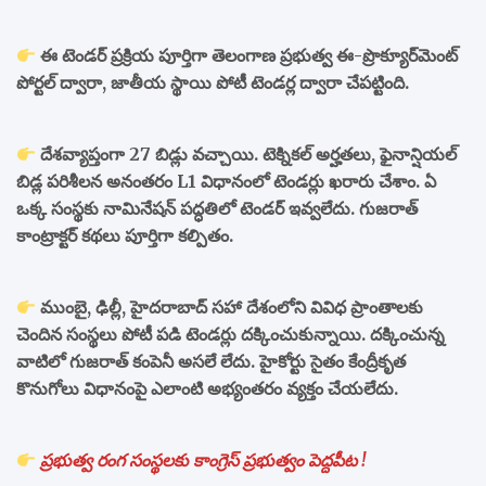
ఈ టెండర్ ప్రక్రియ పూర్తిగా తెలంగాణ ప్రభుత్వ ఈ-ప్రొక్యూర్‌మెంట్
పోర్టల్ ద్వారా, జాతీయ స్థాయి పోటీ టెండర్ల ద్వారా చేపట్టింది.
దేశవ్యాప్తంగా 27 బిడ్లు వచ్చాయి. టెక్నికల్ అర్హతలు, ఫైనాన్షియల్
బిడ్ల పరిశీలన అనంతరం L1 విధానంలో టెండర్లు ఖరారు చేశాం. ఏ
ఒక్క సంస్థకు నామినేషన్ పద్ధతిలో టెండర్ ఇవ్వలేదు. గుజరాత్
కాంట్రాక్టర్ కథలు పూర్తిగా కల్పితం.
ముంబై, ఢిల్లీ, హైదరాబాద్ సహా దేశంలోని వివిధ ప్రాంతాలకు
చెందిన సంస్థలు పోటీ పడి టెండర్లు దక్కించుకున్నాయి. దక్కించున్న
వాటిలో గుజరాత్ కంపెనీ అసలే లేదు. హైకోర్టు సైతం కేంద్రీకృత
కొనుగోలు విధానంపై ఎలాంటి అభ్యంతరం వ్యక్తం చేయలేదు.
ప్రభుత్వ రంగ సంస్థలకు కాంగ్రెస్ ప్రభుత్వం పెద్దపీట !