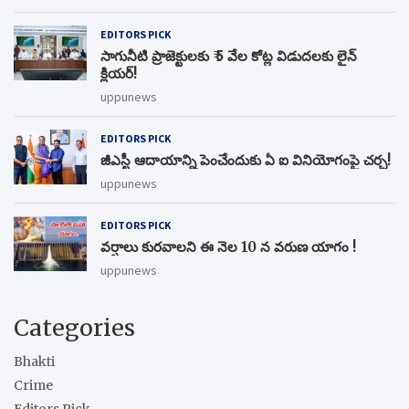
EDITORS PICK
సాగునీటి ప్రాజెక్టులకు ₹ 5 వేల కోట్ల విడుదలకు లైన్
క్లియర్!
uppunews
EDITORS PICK
జీఎస్టీ ఆదాయాన్ని పెంచేందుకు ఏ ఐ వినియోగంపై చర్చ!
uppunews
EDITORS PICK
వర్షాలు కురవాలని ఈ నెల 10 న వరుణ యాగం !
uppunews
Categories
Bhakti
Crime