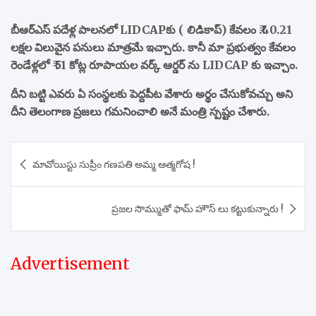
బీఆర్ఎస్ పదేళ్ల పాలనలో LIDCAPకు ( లిడికాప్) కేవలం ₹.40.21
లక్షల విలువైన పనులు మాత్రమే ఇచ్చారు.
కానీ మా ప్రభుత్వం కేవలం
రెండేళ్లలో ₹ 51 కోట్ల రూపాయల వర్క్ ఆర్డర్ ను LIDCAP కు ఇచ్చాం.
దీని బట్టి ఎవరు ఏ సంస్థలకు పెద్దపీట వేశారు అర్థం చేసుకోవచ్చు అని
దీని తెలంగాణ ప్రజలు గమనించాలి అనే మంత్రి స్పష్టం చేశారు.
Post
మావోయిస్టు సుప్రీం గణపతి అమ్మ ఆత్మగోష !
navigation
ప్రజల సొమ్ముతో ఫామ్ హౌస్ లు కట్టుకున్నారు !
Advertisement