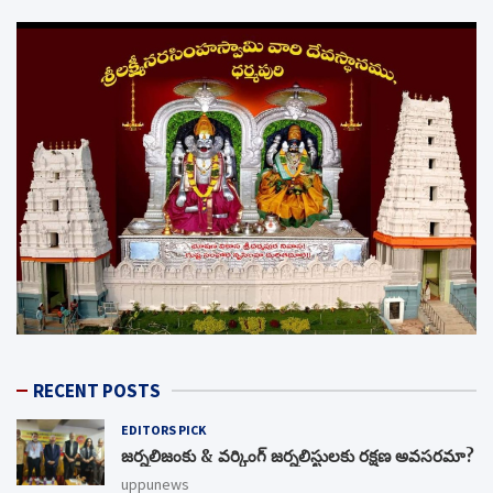
RECENT POSTS
EDITORS PICK
జర్నలిజంకు & వర్కింగ్ జర్నలిస్టులకు రక్షణ అవసరమా?
uppunews