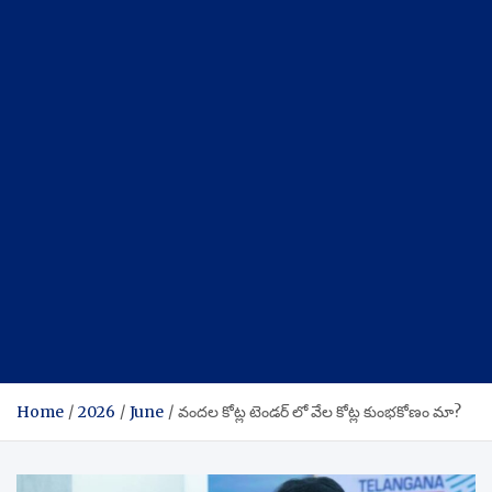
Home
2026
June
వందల కోట్ల టెండర్ లో వేల కోట్ల కుంభకోణం మా?