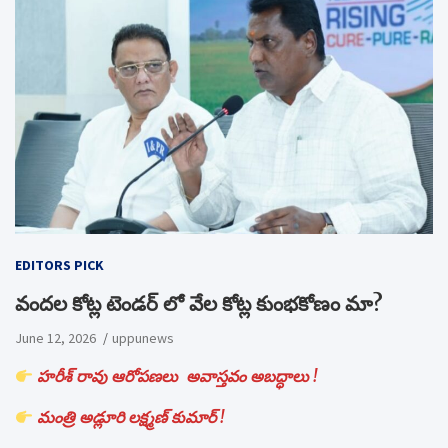
EDITORS PICK
వందల కోట్ల టెండర్ లో వేల కోట్ల కుంభకోణం మా?
June 12, 2026
uppunews
హరీశ్ రావు ఆరోపణలు అవాస్తవం అబద్ధాలు !
మంత్రి అడ్లూరి లక్ష్మణ్ కుమార్ !