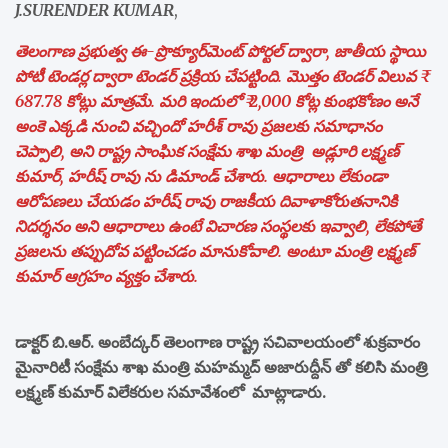
J.SURENDER KUMAR
,
తెలంగాణ ప్రభుత్వ ఈ-ప్రొక్యూర్‌మెంట్ పోర్టల్ ద్వారా, జాతీయ స్థాయి
పోటీ టెండర్ల ద్వారా టెండర్ ప్రక్రియ చేపట్టింది. మొత్తం టెండర్ విలువ ₹
687.78 కోట్లు మాత్రమే. మరి ఇందులో ₹ 2,000 కోట్ల కుంభకోణం అనే
అంకె ఎక్కడి నుంచి వచ్చిందో హరీశ్ రావు ప్రజలకు సమాధానం
చెప్పాలి, అని రాష్ట్ర సాంఘిక సంక్షేమ శాఖ మంత్రి అడ్లూరి లక్ష్మణ్
కుమార్, హరీష్ రావు ను డిమాండ్ చేశారు. ఆధారాలు లేకుండా
ఆరోపణలు చేయడం హరీష్ రావు రాజకీయ దివాళాకోరుతనానికి
నిదర్శనం అని ఆధారాలు ఉంటే విచారణ సంస్థలకు ఇవ్వాలి, లేకపోతే
ప్రజలను తప్పుదోవ పట్టించడం మానుకోవాలి. అంటూ మంత్రి లక్ష్మణ్
కుమార్ ఆగ్రహం వ్యక్తం చేశారు.
డాక్టర్ బి.ఆర్. అంబేద్కర్ తెలంగాణ రాష్ట్ర సచివాలయంలో శుక్రవారం
మైనారిటీ సంక్షేమ శాఖ మంత్రి మహమ్మద్ అజారుద్దీన్‌ తో కలిసి మంత్రి
లక్ష్మణ్ కుమార్ విలేకరుల సమావేశంలో మాట్లాడారు.