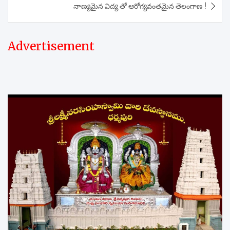
నాణ్యమైన విద్య తో ఆరోగ్యవంతమైన తెలంగాణ !
Advertisement