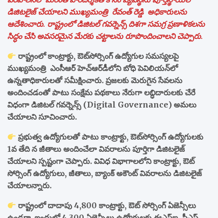
డిజిటలైజ్ చేయాలని ముఖ్యమంత్రి రేవంత్ రెడ్డి అధికారులను
ఆదేశించారు. రాష్ట్రంలో డిజిటల్ గవర్నెన్స్ దిశగా సమగ్ర ప్రణాళికలను
సిద్ధం చేసి అవసరమైన మేరకు చట్టాలను రూపొందించాలని చెప్పారు.
రాష్ట్రంలో కాంట్రాక్టు, ఔట్‌సోర్సింగ్ ఉద్యోగుల సమస్యలపై
ముఖ్యమంత్రి ఎంసీఆర్ హెచ్‌ఆర్‌డీలోని బోధి పెవిలియన్‌లో
ఉన్నతాధికారులతో సమీక్షించారు. ప్రజలకు మెరుగైన సేవలను
అందించడంతో పాటు సంక్షేమ పథకాలు నేరుగా లబ్ధిదారులకు చేరే
విధంగా డిజిటల్ గవర్నెన్స్ (Digital Governance) అమలు
చేయాలని సూచించారు.
ప్రభుత్వ ఉద్యోగులతో పాటు కాంట్రాక్టు, ఔట్‌సోర్సింగ్ ఉద్యోగులకు
1వ తేది న జీతాలు అందించేలా వివరాలను పూర్తిగా డిజిటలైజ్
చేయాలని స్పష్టంగా చెప్పారు. వివిధ విభాగాలలోని కాంట్రాక్టు, ఔట్
సోర్సింగ్ ఉద్యోగులు, జీతాలు, బ్యాంక్ అకౌంట్ వివరాలను డిజిటలైజ్
చేయాలన్నారు.
రాష్ట్రంలో దాదాపు 4,800 కాంట్రాక్టు, ఔట్ సోర్సింగ్ ఏజెన్సీలు
ఉండగా, ఇందులో 4,300 ఏజెన్సీలు ఉద్యోగులకు ఈఎస్ఐ, పీఎఫ్