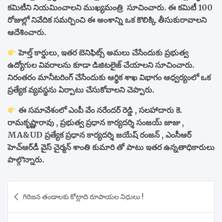
కమిటీని నియమించాలని ముఖ్యమంత్రి సూచించారు. ఈ కమిటీ 100
రోజుల్లో నివేదిక సమర్పించి ఈ అంశాన్ని ఒక కొలిక్కి తీసుకురావాలని
ఆదేశించారు.
హెల్త్ కార్డులు, ఇతర బెనిఫిట్స్ అమలు చేసేందుకు ప్రభుత్వ
ఉద్యోగుల వివరాలను కూడా డిజిటలైజ్ చేయాలని సూచించారు.
నిరంతరం మానీటరింగ్ చేసేందుకు ఆర్థిక శాఖ విభాగం ఆధ్వర్యంలో ఒక
ప్రత్యేక వ్యవస్థను ఏర్పాటు చేసుకోవాలని చెప్పారు.
ఈ సమావేశంలో ఎంపీ వేం నరేందర్ రెడ్డి , సలహాదారు కె.
రామకృష్ణారావు , ప్రభుత్వ ప్రధాన కార్యదర్శి సంజయ్ జాజు ,
MA&UD ప్రత్యేక ప్రధాన కార్యదర్శి జయేష్ రంజన్ , ఎంసీఆర్
హెచ్‌ఆర్‌డీ వైస్ చైర్మన్ శాంతి కుమారి తో పాటు ఇతర ఉన్నతాధికారులు
పాల్గొన్నారు.
Post
గిరిజన తండాలకు కోట్లాది రూపాయల నిధులు !
navigation