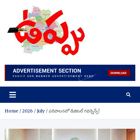
Skip
to
content
Home
2026
July
పరిపాలనలో డిజిటల్ గవర్నెన్స్!