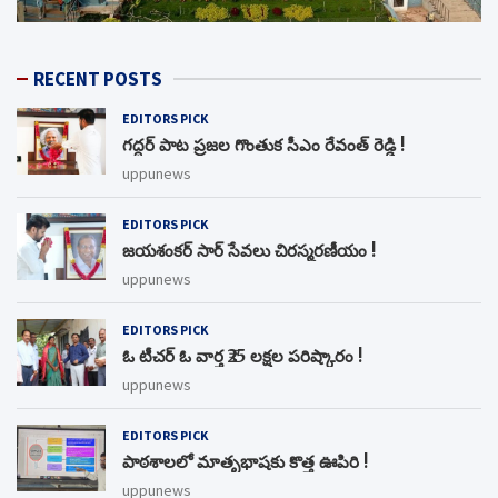
RECENT POSTS
EDITORS PICK
గద్దర్ పాట ప్రజల గొంతుక సీఎం రేవంత్ రెడ్డి !
uppunews
EDITORS PICK
జయశంకర్ సార్ సేవలు చిరస్మరణీయం !
uppunews
EDITORS PICK
ఓ టీచర్ ఓ వార్త ₹25 లక్షల పరిష్కారం !
uppunews
EDITORS PICK
పాఠశాలలో మాతృభాషకు కొత్త ఊపిరి !
uppunews