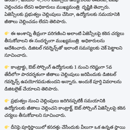
చెల్లించడం లేదని అధికారులు ముఖ్యమంత్రి దృష్టికి తెచ్చారు.
ఏజెన్సీలకు ప్రభుత్వం చెల్లింపులు చేసినా, ఉద్యోగులకు సమయానికి
జీతాలు చెల్లించడం లేదని తెలిపారు.
ఈ అంశాన్ని తీవ్రంగా పరిగణించి అలాంటి ఏజెన్సీలపై కఠిన చర్యలు
తీసుకోవాలని ఈ సందర్భంగా ముఖ్యమంత్రి అధికారులను
ఆదేశించారు. డిజిటల్ గవర్నెన్స్‌తో ఇలాంటి సమస్యలకు చెక్ పెట్టాలని
సూచించారు.
కాంట్రాక్టు, ఔట్ సోర్సింగ్ ఉద్యోగులకు 1 నుంచి గరిష్టంగా 5వ
తేదీలోగా పారదర్శకంగా జీతాలు చెల్లింపులు జరిపేందుకు డిజిటల్
గవర్నెన్స్ ఉపయోగపడుతుందని అన్నారు. అందుకే పూర్తి వివరాలను
డిజిటలైజ్ చేయాలని తెలిపారు.
ప్రభుత్వం నుంచి చెల్లింపులు జరిగినప్పటికీ సమయానికి
ఉద్యోగులకు జీతాలు చెల్లించని కాంట్రాక్ట్, ఔట్ సోర్సింగ్ ఏజెన్సీలపై కఠిన
చర్యలు తీసుకోవాలని సూచించారు.
దీనిపై పూర్తిస్థాయిలో కసరత్తు చేసేందుకు వీలుగా ఒక ఉన్నత స్థాయి