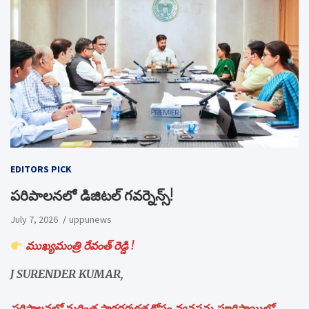
EDITORS PICK
పరిపాలనలో డిజిటల్ గవర్నెన్స్!
July 7, 2026
uppunews
ముఖ్యమంత్రి రేవంత్ రెడ్డి !
J SURENDER KUMAR,
పరిపాలనలో మరింత పారదర్శకత కోసం వ్యవస్థను పూర్తిస్థాయిలో